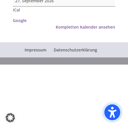
27. September 2026
Abendmahl
iCal
und
Beteiligung
Google
der
Kompletten Kalender ansehen
Konfirmanden,
danach
gemeinsames
Impressum
Datenschutzerklärung
Mittagessen