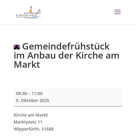
Gemeindefrühstück
im Anbau der Kirche am
Markt
Gemeindefrühstück
09:30
–
11:00
im
5. Oktober 2025
Anbau
der
Kirche am Markt
Kirche
Marktplatz 11
am
Wipperfürth
,
51688
Markt