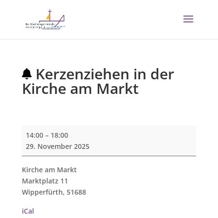
Kerzenziehen in der
Kirche am Markt
Kerzenziehen
14:00
–
18:00
in
29. November 2025
der
Kirche
Kirche am Markt
am
Marktplatz 11
Markt
Wipperfürth
,
51688
iCal